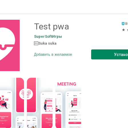
Test pwa
В
★
SuperSoft
Игры
Suka suka
18+
Устано
Добавить в желаемое