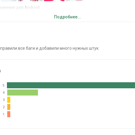
ожения для Android
Подробнее...
правили все баги и добавили много нужных штук
ы
5
4
3
2
1