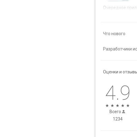
Очередное прил
Что нового
Разработчики ис
Оценки и отзыв
4.9
★
★
★
★
★
Всего
1234